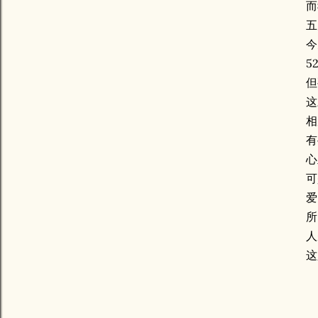
而
五
今
5
但
这
相
有
心
可
爱
所
人
这