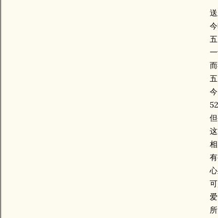
送
今
五
一
而
五
今
5
但
这
相
有
心
可
爱
所