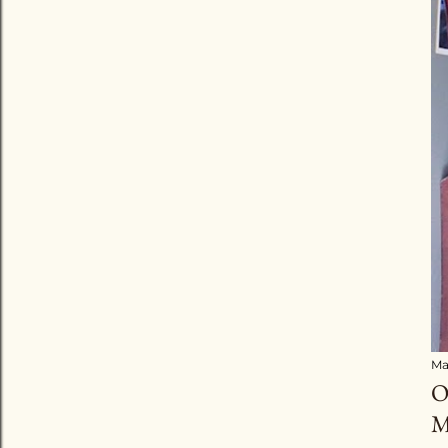
Ma
O
M