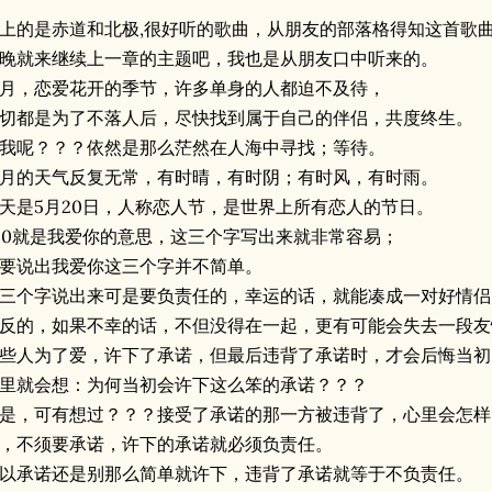
上的是赤道和北极,很好听的歌曲，从朋友的部落格得知这首歌
晚就来继续上一章的主题吧，我也是从朋友口中听来的。
月，恋爱花开的季节，许多单身的人都迫不及待，
切都是为了不落人后，尽快找到属于自己的伴侣，共度终生。
我呢？？？依然是那么茫然在人海中寻找；等待。
月的天气反复无常，有时晴，有时阴；有时风，有时雨。
天是5月20日，人称恋人节，是世界上所有恋人的节日。
20就是我爱你的意思，这三个字写出来就非常容易；
要说出我爱你这三个字并不简单。
三个字说出来可是要负责任的，幸运的话，就能凑成一对好情侣
反的，如果不幸的话，不但没得在一起，更有可能会失去一段友
些人为了爱，许下了承诺，但最后违背了承诺时，才会后悔当初
里就会想：为何当初会许下这么笨的承诺？？？
是，可有想过？？？接受了承诺的那一方被违背了，心里会怎样
，不须要承诺，许下的承诺就必须负责任。
以承诺还是别那么简单就许下，违背了承诺就等于不负责任。